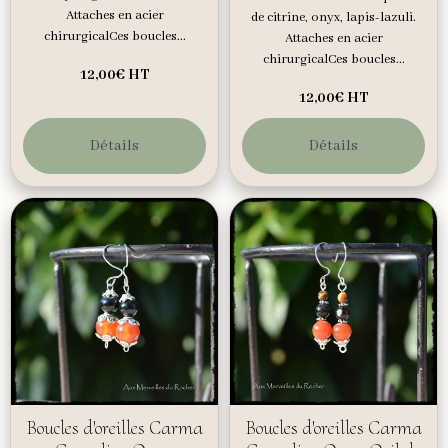
Attaches en acier
de citrine, onyx, lapis-lazuli.
chirurgicalCes boucles...
Attaches en acier
chirurgicalCes boucles...
12,00€
HT
12,00€
HT
Détails
Détails
Boucles d'oreilles Carma
Boucles d'oreilles Carma