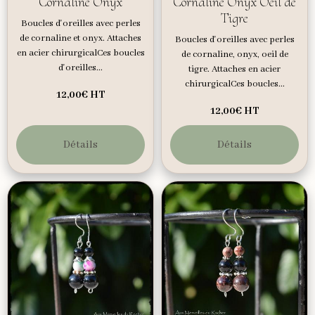
Cornaline Onyx
Cornaline Onyx Oeil de
Tigre
Boucles d'oreilles avec perles
de cornaline et onyx. Attaches
Boucles d'oreilles avec perles
en acier chirurgicalCes boucles
de cornaline, onyx, oeil de
d'oreilles...
tigre. Attaches en acier
chirurgicalCes boucles...
12,00€
HT
12,00€
HT
Détails
Détails