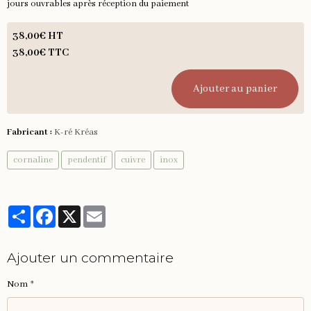
jours ouvrables après réception du paiement
38,00€ HT
38,00€ TTC
Ajouter au panier
Fabricant :
K-ré Kréas
cornaline
pendentif
cuivre
inox
Partager
Facebook
X
Email
Ajouter un commentaire
Nom