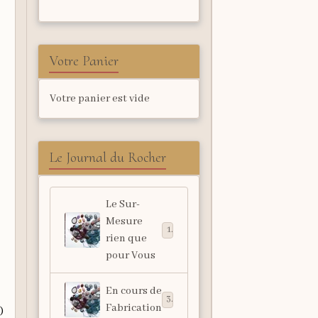
Votre Panier
Votre panier est vide
Le Journal du Rocher
Le Sur-
Mesure
1
rien que
pour Vous
En cours de
3
Fabrication
)