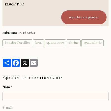
12,00€ TTC
Ajouter au panier
Fabricant :
K-ré Kréas
boucles d'oreilles
inox
quartz rose
citrine
agate teintée
Partager
Facebook
X
Email
Ajouter un commentaire
Nom
E-mail