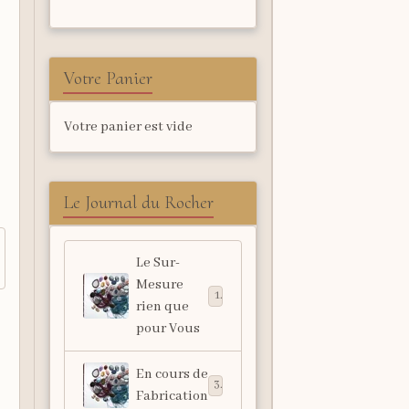
Votre Panier
Votre panier est vide
Le Journal du Rocher
Le Sur-
Mesure
1
rien que
pour Vous
En cours de
3
Fabrication